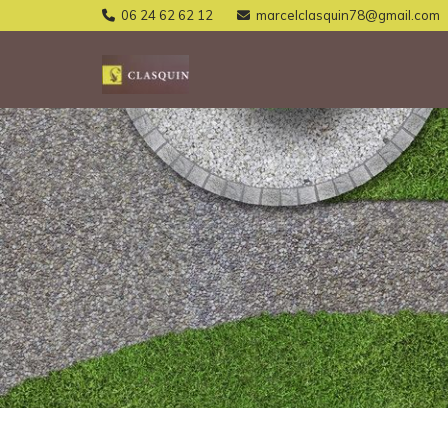
06 24 62 62 12
marcelclasquin78@gmail.com

